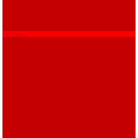
Условия доставки
Условие возврата
Помощь покупателю
Вопрос - ответ
Бренды
Контакты
...
Каталог мебели
Гостиные и Прихожие
Гостиные
Прихожие
Диваны и кресла
Диваны
Кресла
Офисные Кресла
Детские и Молодёжные
Молодёжные
Кровати и Матрасы
Кровати
Матрасы
ЗАЩИТНЫЕ ЧЕХЛЫ
Вешалки и Табуреты
Вешалки