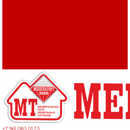
Вакансии
Политика конфиденциальности
Видеогалерея
Фотогалерея
Помощь
Покупки
Условия оплаты
Условия доставки
Условие возврата
Помощь покупателю
Вопрос - ответ
Бренды
Контакты
+7 961 083 01 23