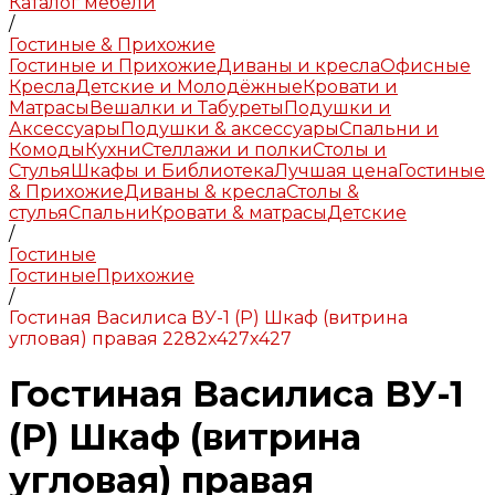
Каталог мебели
/
Гостиные & Прихожие
Гостиные и Прихожие
Диваны и кресла
Офисные
Кресла
Детские и Молодёжные
Кровати и
Матрасы
Вешалки и Табуреты
Подушки и
Аксессуары
Подушки & аксессуары
Спальни и
Комоды
Кухни
Стеллажи и полки
Столы и
Стулья
Шкафы и Библиотека
Лучшая цена
Гостиные
& Прихожие
Диваны & кресла
Столы &
стулья
Спальни
Кровати & матрасы
Детские
/
Гостиные
Гостиные
Прихожие
/
Гостиная Василиса ВУ-1 (Р) Шкаф (витрина
угловая) правая 2282x427x427
Гостиная Василиса ВУ-1
(Р) Шкаф (витрина
угловая) правая