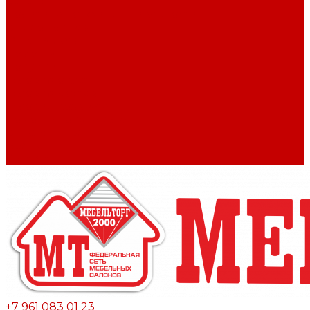
Вакансии
Политика конфиденциальности
Видеогалерея
Фотогалерея
Помощь
Покупки
Условия оплаты
Условия доставки
Условие возврата
Помощь покупателю
Вопрос - ответ
Бренды
Контакты
+7 961 083 01 23