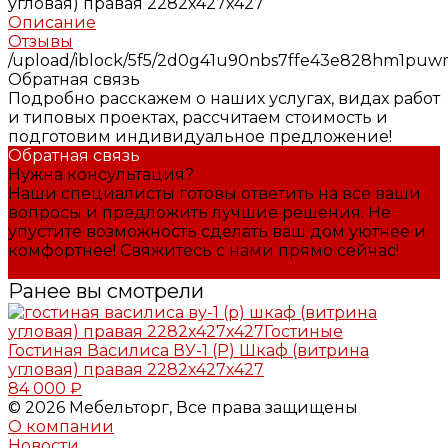
угловая) правая 2282x427x427
Описание
Отзывы
/upload/iblock/5f5/2d0g41u90nbs7ffe43e828hm1puw
Обратная связь
Подробно расскажем о наших услугах, видах работ
и типовых проектах, рассчитаем стоимость и
подготовим индивидуальное предложение!
Обратная связь
Нужна консультация?
Наши специалисты готовы ответить на все ваши
вопросы и предложить лучшие решения. Не
упустите возможность сделать ваш дом уютнее и
комфортнее! Свяжитесь с нами прямо сейчас!
Задать вопрос
Ранее вы смотрели
Гостиная Василиса ВУ-1 (Р) Шкаф (витрина
угловая) правая 2282x427x427
84 000 ₽
© 2026 Мебельторг, Все права защищены
О компании
Новости